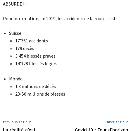
ABSURDE !!!
Pour information, en 2019, les accidents de la route c’est :
Suisse
17’761 accidents
179 décès
3’454 blessés graves
14’128 blessés légers
Monde
1.3 millions de décès
20-50 millions de blessés
PREVIOUS ARTICLE
NEXT ARTICLE
La réalité c’est…
Covid-19 : Tour d’horizon