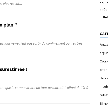
sept
s plus récent...
août
juill
e plan ?
CAT
eux qui ne veulent pas sortir du confinement ou très très
Anal
argu
Coup
surestimée !
criti
defin
inco
t que le coronavirus a un taux de mortalité allant de 1% à
refle
Simp