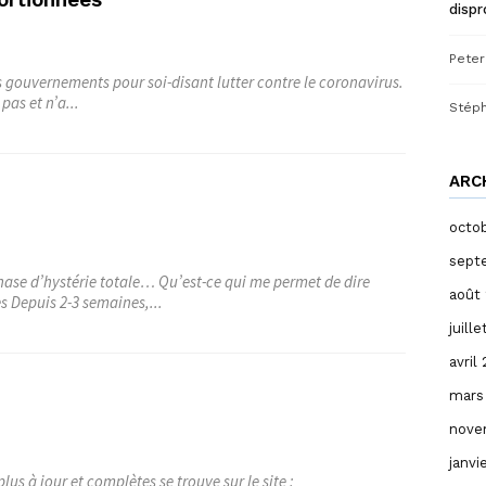
disp
Peter
es gouvernements pour soi-disant lutter contre le coronavirus.
pas et n’a...
Stép
ARC
octo
sept
 phase d’hystérie totale… Qu’est-ce qui me permet de dire
août
s Depuis 2-3 semaines,...
juill
avril
mars
nove
janvi
lus à jour et complètes se trouve sur le site :