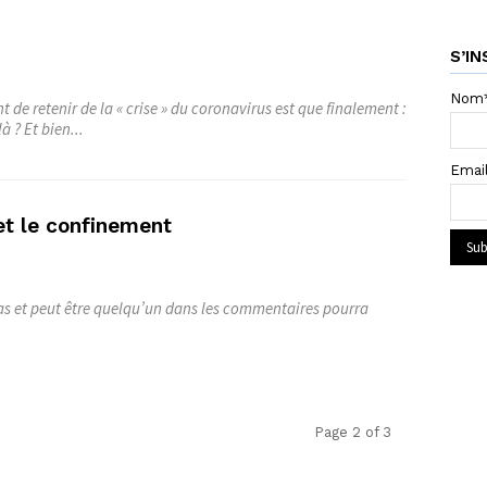
S’IN
Nom
 de retenir de la « crise » du coronavirus est que finalement :
à ? Et bien...
Emai
et le confinement
as et peut être quelqu’un dans les commentaires pourra
Page 2 of 3