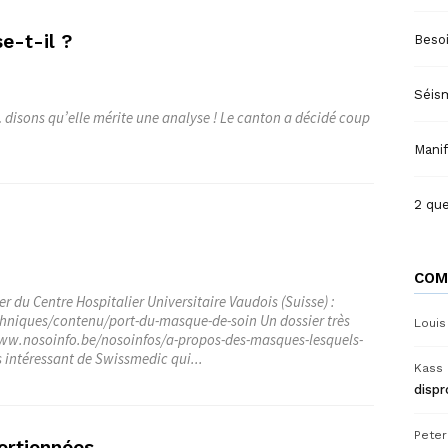
e-t-il ?
Besoi
Séis
disons qu’elle mérite une analyse ! Le canton a décidé coup
Mani
2 que
COM
er du Centre Hospitalier Universitaire Vaudois (Suisse) :
hniques/contenu/port-du-masque-de-soin Un dossier très
Louis
www.nosoinfo.be/nosoinfos/a-propos-des-masques-lesquels-
 intéressant de Swissmedic qui...
Kass
disp
Peter
ortionnées