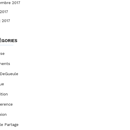
embre 2017
 2017
et 2017
ÉGORIES
yse
ments
DeGueule
que
ition
herence
xion
le Partage