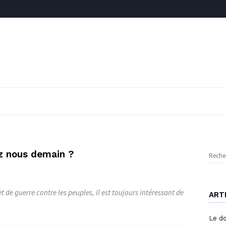
ez nous demain ?
Reche
 de guerre contre les peuples, il est toujours intéressant de
ART
Le d