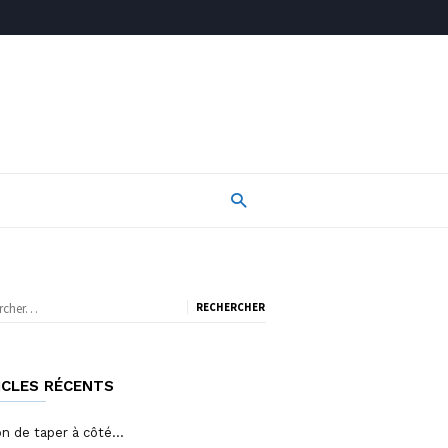
rcher :
ICLES RÉCENTS
on de taper à côté…