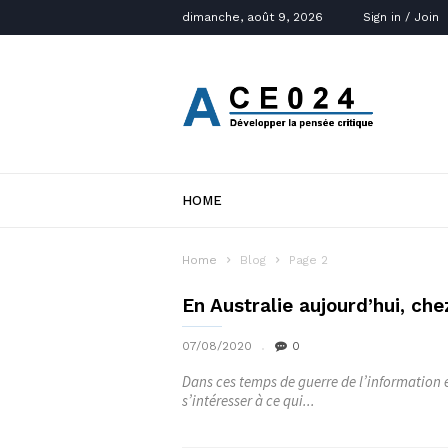
dimanche, août 9, 2026
Sign in / Join
ACE024
HOME
Home
Blog
Page 2
En Australie aujourd’hui, ch
07/08/2020
0
Dans ces temps de guerre de l’information et
s’intéresser à ce qui...