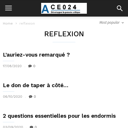
Most popular
Home
reflexion
REFLEXION
L’auriez-vous remarqué ?
17/08/2020
0
Le don de taper à côté…
06/10/2020
0
2 questions essentielles pour les endormis
03/09/2020
0